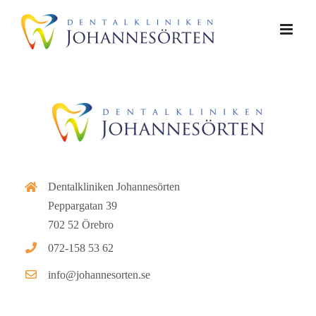
Fortsätt
till
innehållet
Dentalkliniken Johannesörten
Peppargatan 39
702 52 Örebro
072-158 53 62
info@johannesorten.se