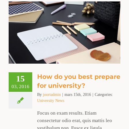
How do you best prepare
15
for university?
03, 2016
By
joortadmin
|
mars 15th, 2016
|
Categories:
University News
Focus on exam results. Etiam
consectetur odio erat, quis mattis leo
vestibulum non. Fusce ex ligula,